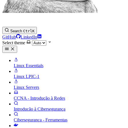
Search
Ctrl
K
GitHub
LinkedIn
Select theme
Linux Essentials
Linux LPIC-1
Linux Servers
CCNA - Introdução à Redes
Introdução à Cibersegurança
Cibersegurança - Ferramentas