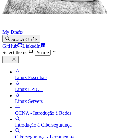
My Drafts
Search
Ctrl
K
GitHub
LinkedIn
Select theme
Linux Essentials
Linux LPIC-1
Linux Servers
CCNA - Introdução à Redes
Introdução à Cibersegurança
Cibersegurança - Ferramentas