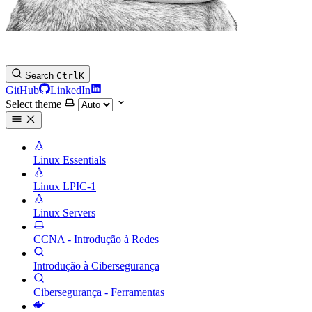
Search
Ctrl
K
GitHub
LinkedIn
Select theme
Linux Essentials
Linux LPIC-1
Linux Servers
CCNA - Introdução à Redes
Introdução à Cibersegurança
Cibersegurança - Ferramentas