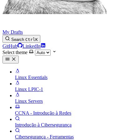
My Drafts
Search
Ctrl
K
GitHub
LinkedIn
Select theme
Linux Essentials
Linux LPIC-1
Linux Servers
CCNA - Introdução à Redes
Introdução à Cibersegurança
Cibersegurança - Ferramentas