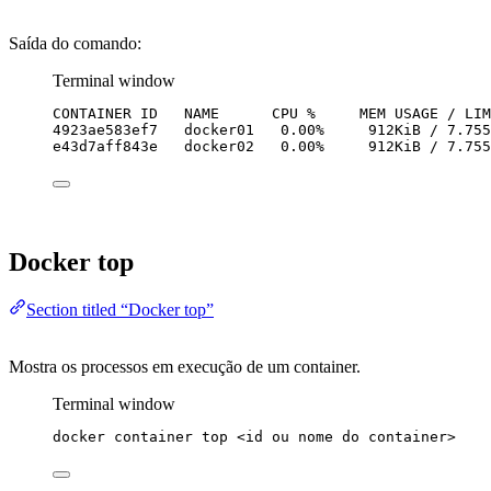
Saída do comando:
Terminal window
CONTAINER
ID
NAME
CPU
%
MEM
USAGE
/
LIM
4923ae583ef7
docker01
0.00%
912KiB
/
7.755
e43d7aff843e
docker02
0.00%
912KiB
/
7.755
Docker top
Section titled “Docker top”
Mostra os processos em execução de um container.
Terminal window
docker
container
top
<id
ou
nome
do
container>