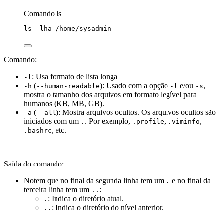
Comando ls
ls
-lha
/home/sysadmin
Comando:
: Usa formato de lista longa
-l
(
): Usado com a opção
e/ou
,
-h
--human-readable
-l
-s
mostra o tamanho dos arquivos em formato legível para
humanos (KB, MB, GB).
(
): Mostra arquivos ocultos. Os arquivos ocultos são
-a
--all
iniciados com um
. Por exemplo,
,
,
.
.profile
.viminfo
, etc.
.bashrc
Saída do comando:
Notem que no final da segunda linha tem um
e no final da
.
terceira linha tem um
:
..
: Indica o diretório atual.
.
: Indica o diretório do nível anterior.
..