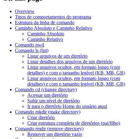
Overview
Tipos de comportamentos do programa
Estrutura da linha de comando
Caminho Absoluto e Caminho Relativo
Caminho Absoluto
Caminho Relativo
Comando pwd
Comando ls (list)
Listar arquivos de um diretório
Listar detalhes dos arquivos de um diretório
Listar arquivos ocultos, em formato longo (com
detalhes) e com o tamanho legível (KB, MB, GB)
Listar arquivos ocultos, em formato longo (com
detalhes) e com o tamanho legível (KB, MB, GB)
Comando cd (change directory)
Acessar um diretório
Subir um nível de diretório
Ir para o diretório Home do usuário atual
Comando mkdir (make directory)
Criar diretório
Criar estrutura completa de diretórios (pai/filho)
Comando rmdir (remove directory)
Remover um diretório vazio