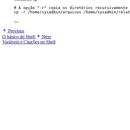
# A opção "-r" copia os diretórios recursivamente
cp
-r
/home/sysadmin/arquivos
/home/sysadmin/relat
Previous
O básico do Shell
Next
Variáveis e Citações no Shell