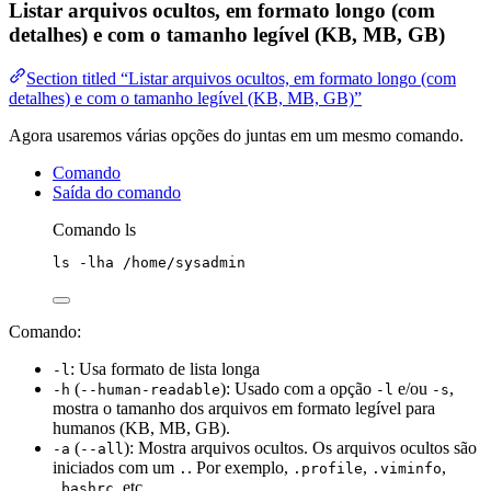
Listar arquivos ocultos, em formato longo (com
detalhes) e com o tamanho legível (KB, MB, GB)
Section titled “Listar arquivos ocultos, em formato longo (com
detalhes) e com o tamanho legível (KB, MB, GB)”
Agora usaremos várias opções do juntas em um mesmo comando.
Comando
Saída do comando
Comando ls
ls
-lha
/home/sysadmin
Comando:
: Usa formato de lista longa
-l
(
): Usado com a opção
e/ou
,
-h
--human-readable
-l
-s
mostra o tamanho dos arquivos em formato legível para
humanos (KB, MB, GB).
(
): Mostra arquivos ocultos. Os arquivos ocultos são
-a
--all
iniciados com um
. Por exemplo,
,
,
.
.profile
.viminfo
, etc.
.bashrc