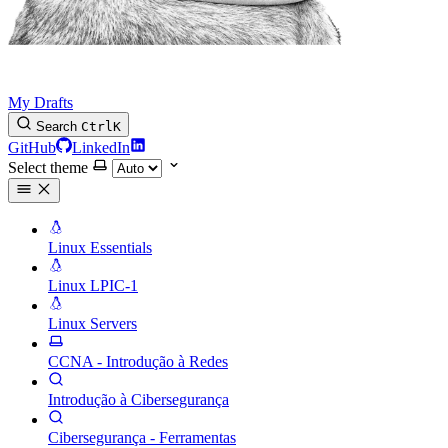
My Drafts
Search
Ctrl
K
GitHub
LinkedIn
Select theme
Linux Essentials
Linux LPIC-1
Linux Servers
CCNA - Introdução à Redes
Introdução à Cibersegurança
Cibersegurança - Ferramentas