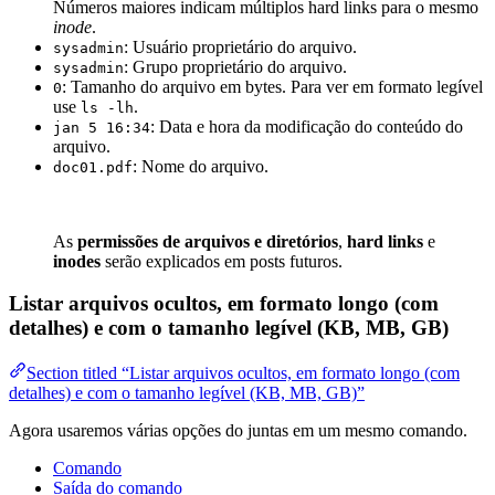
Números maiores indicam múltiplos hard links para o mesmo
inode
.
: Usuário proprietário do arquivo.
sysadmin
: Grupo proprietário do arquivo.
sysadmin
: Tamanho do arquivo em bytes. Para ver em formato legível
0
use
.
ls -lh
: Data e hora da modificação do conteúdo do
jan 5 16:34
arquivo.
: Nome do arquivo.
doc01.pdf
As
permissões de arquivos e diretórios
,
hard links
e
inodes
serão explicados em posts futuros.
Listar arquivos ocultos, em formato longo (com
detalhes) e com o tamanho legível (KB, MB, GB)
Section titled “Listar arquivos ocultos, em formato longo (com
detalhes) e com o tamanho legível (KB, MB, GB)”
Agora usaremos várias opções do juntas em um mesmo comando.
Comando
Saída do comando