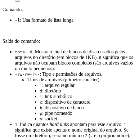
Comando:
: Usa formato de lista longa
-l
Saída do comando:
: Mostra o total de blocos de disco usados pelos
total 8
arquivos no diretório (em blocos de 1KB).
significa que os
0
arquivos não ocupam blocos completos (são arquivos vazios
ou muito pequenos).
: Tipo e permissões de arquivos.
-rw-rw-r--
Tipos de arquivos (primeiro caracter):
: arquivo regular
-
: diretório
d
: link simbólico
l
: dispositivo de caractere
c
: dispositivo de bloco
b
: pipe nomeado
p
: socket
s
: Indica quantos
hard links
apontam para este arquivo.
1
1
significa que existe apenas o nome original do arquivo. Se
fosse um diretório, seria no mínimo
(
e o próprio nome).
2
.