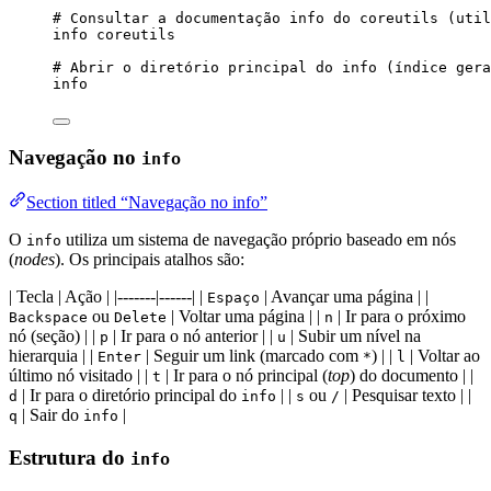
# Consultar a documentação info do coreutils (util
info
coreutils
# Abrir o diretório principal do info (índice gera
info
Navegação no
info
Section titled “Navegação no info”
O
utiliza um sistema de navegação próprio baseado em nós
info
(
nodes
). Os principais atalhos são:
| Tecla | Ação | |-------|------| |
| Avançar uma página | |
Espaço
ou
| Voltar uma página | |
| Ir para o próximo
Backspace
Delete
n
nó (seção) | |
| Ir para o nó anterior | |
| Subir um nível na
p
u
hierarquia | |
| Seguir um link (marcado com
) | |
| Voltar ao
Enter
*
l
último nó visitado | |
| Ir para o nó principal (
top
) do documento | |
t
| Ir para o diretório principal do
| |
ou
| Pesquisar texto | |
d
info
s
/
| Sair do
|
q
info
Estrutura do
info