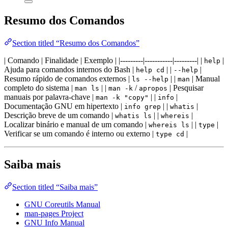
Resumo dos Comandos
Section titled “Resumo dos Comandos”
| Comando | Finalidade | Exemplo | |---------|-----------|---------| |
|
help
Ajuda para comandos internos do Bash |
| |
|
help cd
--help
Resumo rápido de comandos externos |
| |
| Manual
ls --help
man
completo do sistema |
| |
/
| Pesquisar
man ls
man -k
apropos
manuais por palavra-chave |
| |
|
man -k "copy"
info
Documentação GNU em hipertexto |
| |
|
info grep
whatis
Descrição breve de um comando |
| |
|
whatis ls
whereis
Localizar binário e manual de um comando |
| |
|
whereis ls
type
Verificar se um comando é interno ou externo |
|
type cd
Saiba mais
Section titled “Saiba mais”
GNU Coreutils Manual
man-pages Project
GNU Info Manual