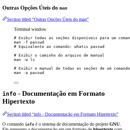
Outras Opções Úteis do
man
Section titled “Outras Opções Úteis do man”
Terminal window
# Exibir todas as seções disponíveis para um coman
man
-f
passwd
# Equivalente ao comando: whatis passwd
# Exibir o caminho do arquivo de manual
man
-w
ls
# Exibir o manual de todas as seções de um comando
man
-a
passwd
- Documentação em Formato
info
Hipertexto
Section titled “info - Documentação em Formato Hipertexto”
O comando
é o sistema de documentação do projeto
GNU
.
info
Ele apresenta a documentação em um formato de
hipertexto
com