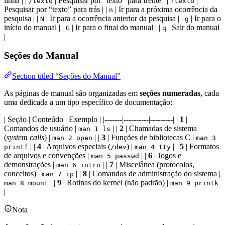
linha | |
| Pesquisar por “texto” para frente | |
|
/texto
?texto
Pesquisar por “texto” para trás | |
| Ir para a próxima ocorrência da
n
pesquisa | |
| Ir para a ocorrência anterior da pesquisa | |
| Ir para o
N
g
início do manual | |
| Ir para o final do manual | |
| Sair do manual
G
q
|
Seções do Manual
Section titled “Seções do Manual”
As páginas de manual são organizadas em
seções numeradas
, cada
uma dedicada a um tipo específico de documentação:
| Seção | Conteúdo | Exemplo | |-------|----------|---------| |
1
|
Comandos de usuário |
| |
2
| Chamadas de sistema
man 1 ls
(
system calls
) |
| |
3
| Funções de bibliotecas C |
man 2 open
man 3
| |
4
| Arquivos especiais (
) |
| |
5
| Formatos
printf
/dev
man 4 tty
de arquivos e convenções |
| |
6
| Jogos e
man 5 passwd
demonstrações |
| |
7
| Miscelânea (protocolos,
man 6 intro
conceitos) |
| |
8
| Comandos de administração do sistema |
man 7 ip
| |
9
| Rotinas do kernel (não padrão) |
man 8 mount
man 9 printk
|
Nota