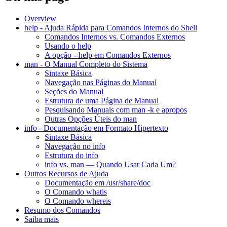
Overview
help - Ajuda Rápida para Comandos Internos do Shell
Comandos Internos vs. Comandos Externos
Usando o help
A opção --help em Comandos Externos
man - O Manual Completo do Sistema
Sintaxe Básica
Navegação nas Páginas do Manual
Seções do Manual
Estrutura de uma Página de Manual
Pesquisando Manuais com man -k e apropos
Outras Opções Úteis do man
info - Documentação em Formato Hipertexto
Sintaxe Básica
Navegação no info
Estrutura do info
info vs. man — Quando Usar Cada Um?
Outros Recursos de Ajuda
Documentação em /usr/share/doc
O Comando whatis
O Comando whereis
Resumo dos Comandos
Saiba mais