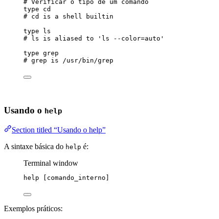
# Verificar o tipo de um comando
type
cd
# cd is a shell builtin
type
ls
# ls is aliased to 'ls --color=auto'
type
grep
# grep is /usr/bin/grep
Usando o
help
Section titled “Usando o help”
A sintaxe básica do
é:
help
Terminal window
help
 [comando_interno]
Exemplos práticos: