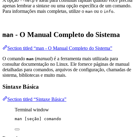
A opção
é ideal para consultas rápidas quando você precisa
--help
apenas lembrar a sintaxe ou uma opção específica de um comando.
Para informações mais completas, utilize o
ou o
.
man
info
- O Manual Completo do Sistema
man
Section titled “man - O Manual Completo do Sistema”
O comando
(
manual
) é a ferramenta mais utilizada para
man
consultar documentação no Linux. Ele fornece páginas de manual
detalhadas para comandos, arquivos de configuração, chamadas de
sistema, bibliotecas e muito mais.
Sintaxe Básica
Section titled “Sintaxe Básica”
Terminal window
man
 [seção] comando