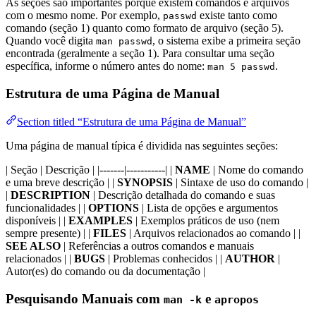
As seções são importantes porque existem comandos e arquivos
com o mesmo nome. Por exemplo,
existe tanto como
passwd
comando (seção 1) quanto como formato de arquivo (seção 5).
Quando você digita
, o sistema exibe a primeira seção
man passwd
encontrada (geralmente a seção 1). Para consultar uma seção
específica, informe o número antes do nome:
.
man 5 passwd
Estrutura de uma Página de Manual
Section titled “Estrutura de uma Página de Manual”
Uma página de manual típica é dividida nas seguintes seções:
| Seção | Descrição | |-------|-----------| |
NAME
| Nome do comando
e uma breve descrição | |
SYNOPSIS
| Sintaxe de uso do comando |
|
DESCRIPTION
| Descrição detalhada do comando e suas
funcionalidades | |
OPTIONS
| Lista de opções e argumentos
disponíveis | |
EXAMPLES
| Exemplos práticos de uso (nem
sempre presente) | |
FILES
| Arquivos relacionados ao comando | |
SEE ALSO
| Referências a outros comandos e manuais
relacionados | |
BUGS
| Problemas conhecidos | |
AUTHOR
|
Autor(es) do comando ou da documentação |
Pesquisando Manuais com
e
man -k
apropos