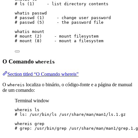
# ls (1)     - list directory contents
whatis
passwd
# passwd (1)     - change user password
# passwd (5)     - the password file
whatis
mount
# mount (2)     - mount filesystem
# mount (8)     - mount a filesystem
O Comando
whereis
Section titled “O Comando whereis”
O
localiza o binário, o código-fonte e a página de manual
whereis
de um comando:
Terminal window
whereis
ls
# ls: /usr/bin/ls /usr/share/man/man1/ls.1.gz
whereis
grep
# grep: /usr/bin/grep /usr/share/man/man1/grep.1.g