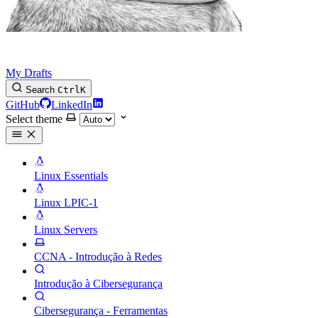
My Drafts
Search
Ctrl
K
GitHub
LinkedIn
Select theme
Linux Essentials
Linux LPIC-1
Linux Servers
CCNA - Introdução à Redes
Introdução à Cibersegurança
Cibersegurança - Ferramentas