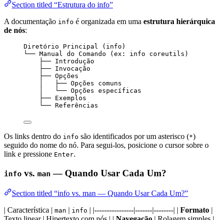
Section titled “Estrutura do info”
A documentação
é organizada em uma
estrutura hierárquica
info
de nós
:
Diretório Principal (info)
└── Manual do Comando (ex: info coreutils)
├── Introdução
├── Invocação
├── Opções
│   ├── Opções comuns
│   └── Opções específicas
├── Exemplos
└── Referências
Os links dentro do
são identificados por um asterisco (
)
info
*
seguido do nome do nó. Para segui-los, posicione o cursor sobre o
link e pressione
.
Enter
vs.
— Quando Usar Cada Um?
info
man
Section titled “info vs. man — Quando Usar Cada Um?”
| Característica |
|
| |----------------|-------|--------| |
Formato
|
man
info
Texto linear | Hipertexto com nós | |
Navegação
| Rolagem simples |