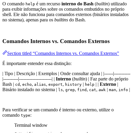
O comando
é um recurso
interno do Bash
(
builtin
) utilizado
help
para exibir informações sobre os comandos embutidos no próprio
shell. Ele não funciona para comandos externos (binários instalados
no sistema), apenas para os
builtins
do Bash.
Comandos Internos vs. Comandos Externos
Section titled “Comandos Internos vs. Comandos Externos”
É importante entender essa distinção:
| Tipo | Descrição | Exemplos | Onde consultar ajuda | |------|-----------
|----------|----------------------| |
Interno
(
builtin
) | Faz parte do próprio
Bash |
,
,
,
,
|
| |
Externo
|
cd
echo
alias
export
history
help
Binário instalado no sistema |
,
,
,
,
|
,
|
ls
grep
find
cat
awk
man
info
Para verificar se um comando é interno ou externo, utilize o
comando
:
type
Terminal window